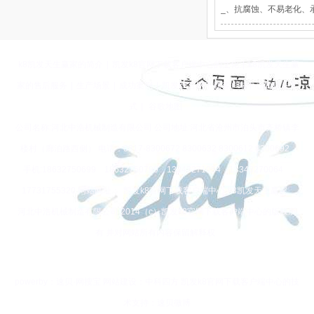
_、抗腐蚀、不易老化、
k8凯发天生赢家的简介
|
凯发k8官网下载客户端中心的文化
|
k8凯发天生赢
家的售后服务
|
生产场景
|
成功案例
|
凯发k8官网下载客户端中心的联系方
式
|
谷歌地图
公司名称:河北中浩机械制造有限公司 公司地址:河北省沧州市泊头市齐桥镇李
楼村（廊泊路西侧） 电话：0317-8300672 8300632 8300612 8300692
手机:18632750699 18632750799 13343271054 13343270064
17731755320 网站网址：
凯发k8官网下载客户端中心-k8凯发天生赢家
河北中浩机械制造有限公司 2014（c）凯发k8官网下载客户端中心的版权所
有 并对网站所有内容保留解释权
powerby：速贝·网搜宝 网站建设：中科四方 凯发k8官网下载客户端中心的技
术支持：速贝微博