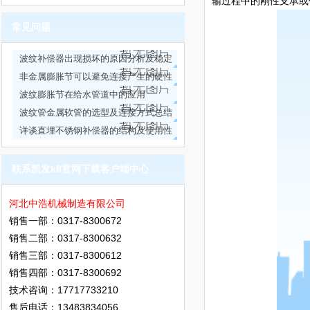
输过程中的刚性支承或
常见问题
波纹补偿器出现损坏的原因分析及稳定
性试验方法
非金属膨胀节可以避免连接产生的硬性
力传递
波纹膨胀节在给水管道中的应用
波纹管金属软管的选型及连接方式总结
详谈直埋不锈钢补偿器的结构及使用性
能
联系凯发k8官网下载客户端中心
河北中浩机械制造有限公司
销售一部：0317-8300672
销售二部：0317-8300632
销售三部：0317-8300612
销售四部：0317-8300692
技术咨询：17717733210
售后电话：13483834056