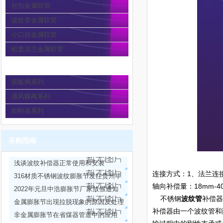
丝扣金属软管
波纹管金属软管
小口径金属软管
松套法兰金属软管
通风蝶阀
插板阀系列
通风蝶阀系列
卸料器系列
采购指南
浅谈波纹补偿器正常使用和安装
连接方式：1、法兰连接
316材质不锈钢波纹膨胀节发往贵州毕
轴向补偿量：18mm-4
节安装现场
2022年元旦中浩膨胀节厂家放假通知
不锈钢
波纹管
补偿器
金属膨胀节出现拉脱现象的原因及处理
补偿器由一个波纹管和
方法
非金属膨胀节在省煤器管道中的应用