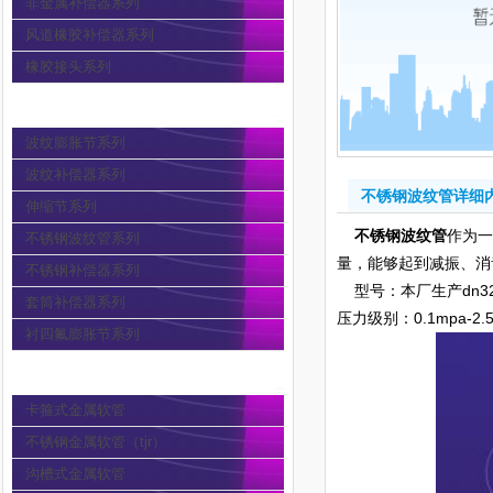
非金属补偿器系列
风道橡胶补偿器系列
橡胶接头系列
波纹膨胀节
波纹膨胀节系列
波纹补偿器系列
不锈钢波纹管详细
伸缩节系列
不锈钢波纹管
作为
不锈钢波纹管系列
量，能够起到减振、消
不锈钢补偿器系列
型号：本厂生产dn32-d
套筒补偿器系列
压力级别：0.1mpa-2.
衬四氟膨胀节系列
金属软管
卡箍式金属软管
不锈钢金属软管（tjr）
沟槽式金属软管