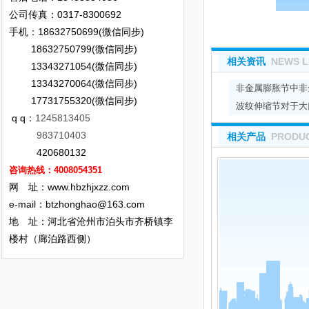
公司传真：0317-8300692
手机：18632750699(微信同步)
18632750799(微信同步)
相关资讯
NEWS L
13343271054(微信同步)
13343270064(微信同步)
非金属膨胀节中非
17731755320(微信同步)
波纹伸缩节对于大
q q：
1245813405
983710403
相关产品
PRODUC
420680132
咨询热线：4008054351
网 址：www.hbzhjxzz.com
e-mail：
btzhonghao@163.com
地 址：河北省沧州市泊头市齐桥镇李
楼村（廊泊路西侧）