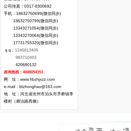
公司传真：0317-8300692
手机：18632750699(微信同步)
18632750799(微信同步)
13343271054(微信同步)
13343270064(微信同步)
17731755320(微信同步)
q q：
1245813405
983710403
420680132
咨询热线：4008054351
网 址：www.hbzhjxzz.com
e-mail：
btzhonghao@163.com
地 址：河北省沧州市泊头市齐桥镇李
楼村（廊泊路西侧）
k8凯发天生赢家的简介
|
凯发k8官网下载客户端中心的文化
|
k8凯发天生赢