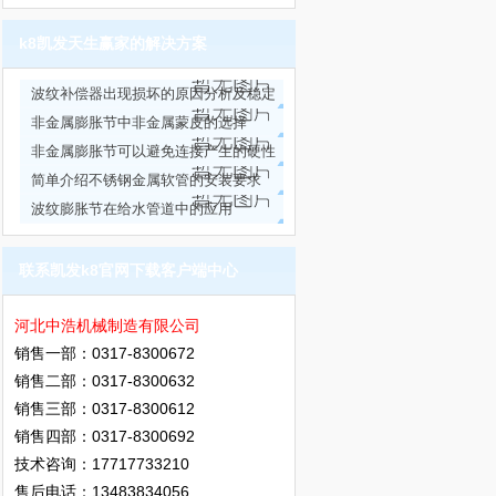
k8凯发天生赢家的解决方案
波纹补偿器出现损坏的原因分析及稳定
性试验方法
非金属膨胀节中非金属蒙皮的选择
非金属膨胀节可以避免连接产生的硬性
力传递
简单介绍不锈钢金属软管的安装要求
波纹膨胀节在给水管道中的应用
联系凯发k8官网下载客户端中心
河北中浩机械制造有限公司
销售一部：0317-8300672
销售二部：0317-8300632
销售三部：0317-8300612
销售四部：0317-8300692
技术咨询：17717733210
售后电话：13483834056