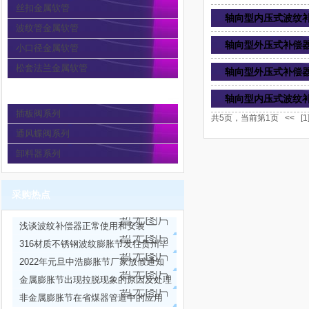
丝扣金属软管
轴向型内压式波纹补
波纹管金属软管
轴向型外压式补偿器
小口径金属软管
松套法兰金属软管
轴向型外压式补偿器
通风蝶阀
轴向型内压式波纹补
插板阀系列
共5页，当前第1页
<<
[1
通风蝶阀系列
卸料器系列
采购热点
浅谈波纹补偿器正常使用和安装
316材质不锈钢波纹膨胀节发往贵州毕
节安装现场
2022年元旦中浩膨胀节厂家放假通知
金属膨胀节出现拉脱现象的原因及处理
方法
非金属膨胀节在省煤器管道中的应用