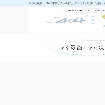
中浩机械新厂2022年农历八月初九正式开业啦-凯发k8官网
凯发k8官网下载
k8凯发天生赢家
中浩产品
客户端中心-k8凯
的简介
发天生赢家