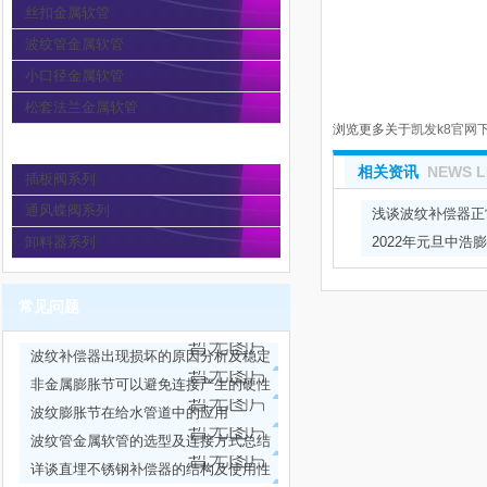
丝扣金属软管
波纹管金属软管
小口径金属软管
松套法兰金属软管
浏览更多关于
凯发k8官网
通风蝶阀
相关资讯
NEWS L
插板阀系列
通风蝶阀系列
浅谈波纹补偿器正
卸料器系列
2022年元旦中浩
常见问题
波纹补偿器出现损坏的原因分析及稳定
性试验方法
非金属膨胀节可以避免连接产生的硬性
力传递
波纹膨胀节在给水管道中的应用
波纹管金属软管的选型及连接方式总结
详谈直埋不锈钢补偿器的结构及使用性