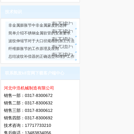
能
技术知识
非金属膨胀节中非金属蒙皮的选择
简单介绍不锈钢金属软管的安装要求
波纹伸缩节对于大口径规格的加工方法
及安装
纤维膨胀节的工作原理及应用
总结波纹补偿器的正确选型和维护工作
联系凯发k8官网下载客户端中心
河北中浩机械制造有限公司
销售一部：0317-8300672
销售二部：0317-8300632
销售三部：0317-8300612
销售四部：0317-8300692
技术咨询：17717733210
售后电话：13483834056