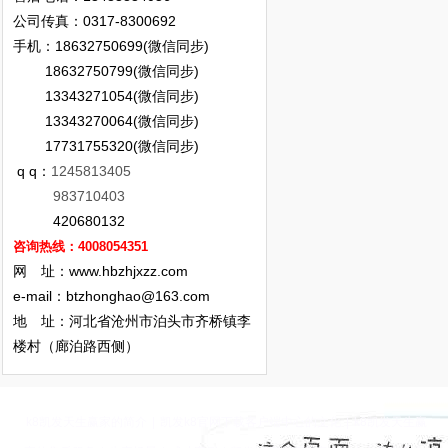
公司传真：0317-8300692
手机：18632750699(微信同步)
18632750799(微信同步)
13343271054(微信同步)
13343270064(微信同步)
17731755320(微信同步)
q q：
1245813405
983710403
420680132
咨询热线：4008054351
网 址：www.hbzhjxzz.com
e-mail：
btzhonghao@163.com
地 址：河北省沧州市泊头市齐桥镇李
楼村（廊泊路西侧）
k8凯发天生赢家的简介
|
凯发k8官网下载客户端中心的文化
|
k8凯发天生赢