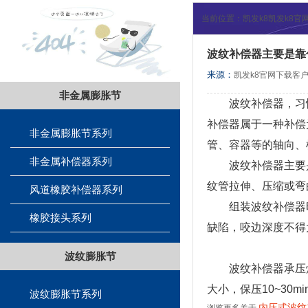
当前位置：
凯发k8凯发k8
波纹补偿器主要是靠
来源：
凯发k8官网下载客户
非金属膨胀节
波纹补偿器，习惯
补偿器属于一种补偿
非金属膨胀节系列
管、容器等的轴向
非金属补偿器系列
波纹补偿器主要是
纹管拉伸、压缩或弯
风道橡胶补偿器系列
组装波纹补偿器时
橡胶接头系列
缺陷，咬边深度不得大
波纹膨胀节
波纹补偿器承压焊缝
大小，保压10~30
波纹膨胀节系列
内压式波纹