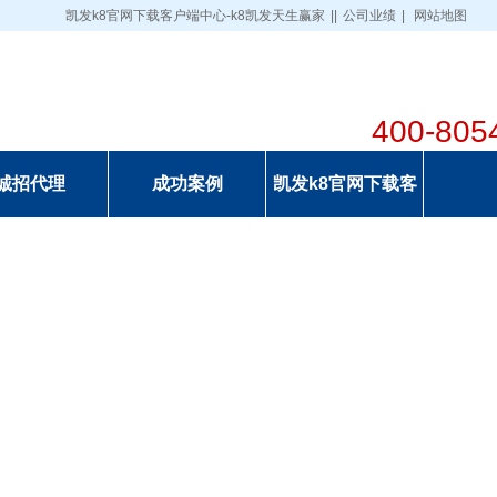
凯发k8官网下载客户端中心-k8凯发天生赢家
||
公司业绩
|
网站地图
400-805
诚招代理
成功案例
凯发k8官网下载客
户端中心的联系方
式