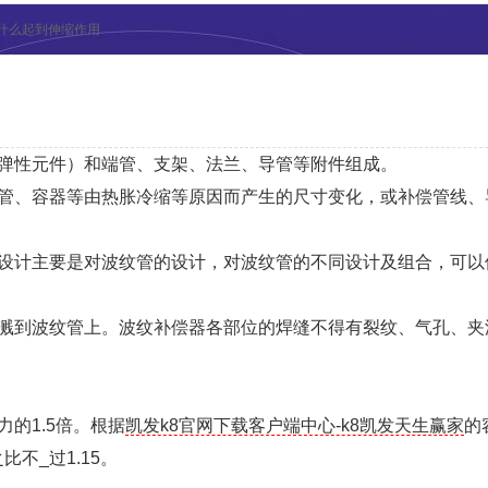
什么起到伸缩作用
弹性元件）和端管、支架、法兰、导管等附件组成。
管、容器等由热胀冷缩等原因而产生的尺寸变化，或补偿管线、
泛。
计主要是对波纹管的设计，对波纹管的不同设计及组合，可以
到波纹管上。波纹补偿器各部位的焊缝不得有裂纹、气孔、夹
的1.5倍。根据
凯发k8官网下载客户端中心-k8凯发天生赢家
的
不_过1.15。