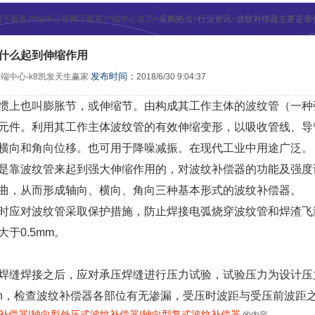
官网下载客户端中心官网下载客户端中心首页>
采购热点
>
行业资讯
>
波纹补偿器主要是靠
什么起到伸缩作用
发布时间：
端中心-k8凯发天生赢家
2018/6/30 9:04:37
上也叫膨胀节，或伸缩节。由构成其工作主体的波纹管（一种
元件。利用其工作主体波纹管的有效伸缩变形，以吸收管线、导
、横向和角向位移。也可用于降噪减振。在现代工业中用途广
靠波纹管来起到强大伸缩作用的，对波纹补偿器的功能及强度设
曲，从而形成轴向、横向、角向三种基本形式的波纹补偿器。
应对波纹管采取保护措施，防止焊接电弧烧穿波纹管和焊渣飞溅
于0.5mm。
焊接之后，应对承压焊缝进行压力试验，试验压力为设计压力
min，检查波纹补偿器各部位有无渗漏，受压时波距与受压前波距之比
补偿器
|
轴向型外压式波纹补偿器
|
轴向型复式波纹补偿器