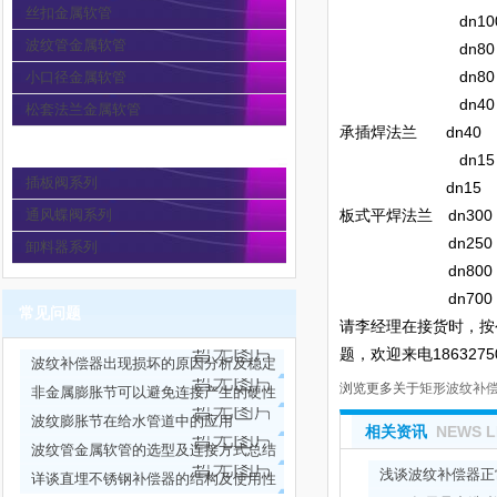
丝扣金属软管
dn100 p
波纹管金属软管
dn80 clas
dn80 p
小口径金属软管
dn40 pn
松套法兰金属软管
承插焊法兰 dn40 
通风蝶阀
dn15 clas
插板阀系列
dn15 pn
通风蝶阀系列
板式平焊法兰 dn30
dn250 p
卸料器系列
dn800 clas
dn700 clas
常见问题
请李经理在接货时，按
题，欢迎来电186327
波纹补偿器出现损坏的原因分析及稳定
浏览更多关于
矩形波纹补
性试验方法
非金属膨胀节可以避免连接产生的硬性
力传递
波纹膨胀节在给水管道中的应用
相关资讯
NEWS L
波纹管金属软管的选型及连接方式总结
浅谈波纹补偿器正
详谈直埋不锈钢补偿器的结构及使用性