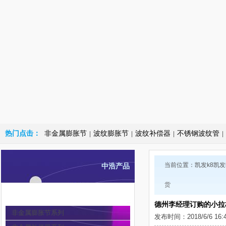
热门点击：
非金属膨胀节
波纹膨胀节
波纹补偿器
不锈钢波纹管
|
|
|
|
当前位置：
凯发k8凯
中浩产品
货
非金属膨胀节
德州李经理订购的小拉
非金属膨胀节系列
发布时间：2018/6/6 16: