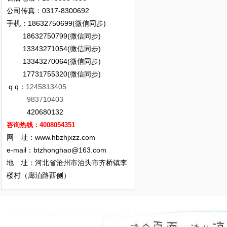
公司传真：0317-8300692
手机：18632750699(微信同步)
18632750799(微信同步)
13343271054(微信同步)
13343270064(微信同步)
17731755320(微信同步)
q q：
1245813405
983710403
420680132
咨询热线：4008054351
网 址：www.hbzhjxzz.com
e-mail：
btzhonghao@163.com
地 址：河北省沧州市泊头市齐桥镇李
楼村（廊泊路西侧）
k8凯发天生赢家的简介
|
凯发k8官网下载客户端中心的文化
|
k8凯发天生赢