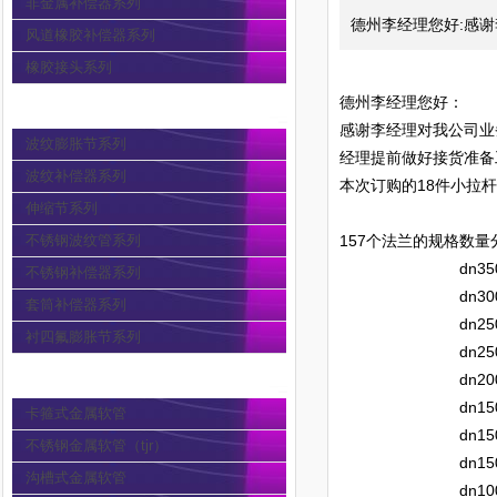
非金属补偿器系列
德州李经理您好:感谢
风道橡胶补偿器系列
橡胶接头系列
德州李经理您好：
波纹膨胀节
感谢李经理对我公司业
波纹膨胀节系列
经理提前做好接货准备
波纹补偿器系列
本次订购的18件小拉杆波纹
伸缩节系列
2.0tx
不锈钢波纹管系列
157个法兰的规格数量分别为
dn350 clas
不锈钢补偿器系列
dn300 clas
套筒补偿器系列
dn250 p
衬四氟膨胀节系列
dn250 cla
金属软管
dn200 cla
dn150 cla
卡箍式金属软管
dn150 p
不锈钢金属软管（tjr）
dn150 clas
沟槽式金属软管
dn100 cla