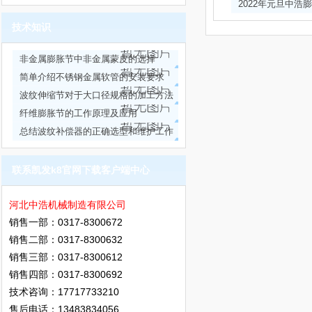
2022年元旦中浩
能
技术知识
非金属膨胀节中非金属蒙皮的选择
简单介绍不锈钢金属软管的安装要求
波纹伸缩节对于大口径规格的加工方法
及安装
纤维膨胀节的工作原理及应用
总结波纹补偿器的正确选型和维护工作
联系凯发k8官网下载客户端中心
河北中浩机械制造有限公司
销售一部：0317-8300672
销售二部：0317-8300632
销售三部：0317-8300612
销售四部：0317-8300692
技术咨询：17717733210
售后电话：13483834056