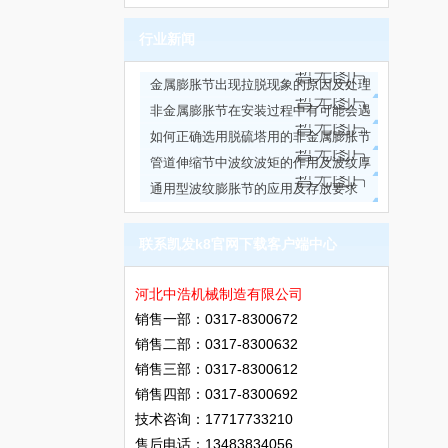
价格走势
行业新闻
金属膨胀节出现拉脱现象的原因及处理
方法
非金属膨胀节在安装过程中有可能会遇
到的问题
如何正确选用脱硫塔用的非金属膨胀节
管道伸缩节中波纹波矩的作用及波纹厚
度的选择
通用型波纹膨胀节的应用及存放要求
联系凯发k8官网下载客户端中心
河北中浩机械制造有限公司
销售一部：0317-8300672
销售二部：0317-8300632
销售三部：0317-8300612
销售四部：0317-8300692
技术咨询：17717733210
售后电话：13483834056