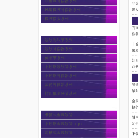
非金属补偿器系列
非
风道橡胶补偿器系列
道
橡胶接头系列
万
波纹膨胀节
偿
波纹膨胀节系列
非
波纹补偿器系列
位移
伸缩节系列
矩
不锈钢波纹管系列
命
不锈钢补偿器系列
套筒补偿器系列
管
破
衬四氟膨胀节系列
金
金属软管
接
卡箍式金属软管
轴
不锈钢金属软管（tjr）
定性
沟槽式金属软管
不