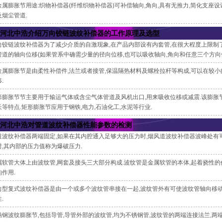
金属膨胀节用途:织物补偿器(纤维织物补偿器)可补偿轴向,角向,具有无推力,简化支座设计
及烟尘管道.
河北中浩介绍万向铰链波纹补偿器的工作原理及选型
向铰链波纹补偿器为了减少介质的自激现象,在产品内部设有内套管,在很大程度上限制
管道的轴向位移(如果管系中确需少量的径向位移,也可以吸收轴向,角向和任意三个方向
金属膨胀节是由柔性补偿件,法兰或者接管,保温隔热材料及螺栓拉杆等构成,可以在较小
.
形膨胀节节主要用于输运气体或含尘气体管道及风机出口,用来吸收位移或减震.该膨胀节
长等特点.矩形膨胀节应用于钢铁,电力,石油化工,水泥等行业.
河北中浩对管道波纹补偿器性能参数的检测
道波纹补偿器两端固定,如果在其内腔通入足够大的压力时,烟风道波纹补偿器波峰处有
时,其内部的压力值称为爆破压力.
属软管大体上由波纹管,网套及接头三大部分构成.波纹管是金属软管的本体,起着挠性的作
的作用.
向型复式波纹补偿器是由一个或多个波纹管串接在一起,波纹管外有可使波纹管轴向移动
.
锈钢波纹膨胀节,包括导管,导管外部的波纹管,均为不锈钢管,波纹管的两端连接法兰,