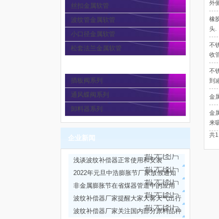
外
丝扣金属软管
橡
波纹管金属软管
头.
小口径金属软管
不
松套法兰金属软管
收
通风蝶阀
不
插板阀系列
到
通风蝶阀系列
金
卸料器系列
金
来
共
企业新闻
浅谈波纹补偿器正常使用和安装
2022年元旦中浩膨胀节厂家放假通知
非金属膨胀节在省煤器管道中的应用
波纹补偿器厂家提醒大家大雾天气出行
注意安全
波纹补偿器厂家关注国内部分原料品种