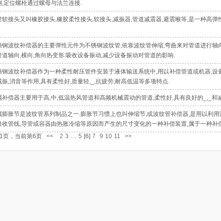
侧,定位螺栓通过螺母与法兰连接.
胶软接头又叫橡胶接头,橡胶柔性接头,软接头,减振器,管道减震器,避震喉等,是一种高弹
锈钢波纹补偿器的主要弹性元件为不锈钢波纹管,依靠波纹管伸缩,弯曲来对管道进行轴向,
管道轴向,横向,角向热变形.吸收设备振动,减少设备振动对管道的影响.
锈钢波纹补偿器作为一种柔性耐压管件安装于液体输送系统中,用以补偿管道或机器,设备
减振,消音等作用,具有柔性好,质量轻,_,抗疲劳,耐高低温等多项特点.
属补偿器主要用于高,中,低温热风管道和高频机械震动的管道,柔性好,具有良好的_,_和
属膨胀节是波纹管系列制品之一.膨胀节习惯上也叫伸缩节,或波纹管补偿器,是用以利
吸收管线,导管或容器由热胀冷缩等原因而产生的尺寸变化的一种补偿装置,属于一种补偿
11页，当前第6页
<<
2
3
…
5
[6]
7
9
10
11
>>