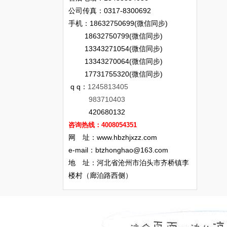
公司传真：0317-8300692
手机：18632750699(微信同步)
18632750799(微信同步)
13343271054(微信同步)
13343270064(微信同步)
17731755320(微信同步)
q q：
1245813405
983710403
420680132
咨询热线：4008054351
网 址：www.hbzhjxzz.com
e-mail：
btzhonghao@163.com
地 址：河北省沧州市泊头市齐桥镇李
楼村（廊泊路西侧）
k8凯发天生赢家的简介
|
凯发k8官网下