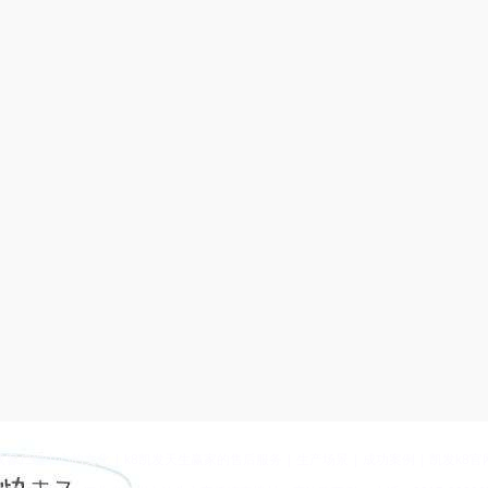
载客户端中心的文化
|
k8凯发天生赢家的售后服务
|
生产场景
|
成功案例
|
凯发k8