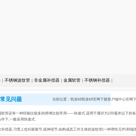
器
不锈钢波纹管
非金属补偿器
金属软管
不锈钢补偿器
|
|
|
|
|
常见问题
当前位置：
凯发k8凯发k8官网下载客户端中心官网
属软管还有一种经验比较多的师傅比较常用——快速式.适用于通径为100毫米以下的
条件下,一般采用快速式.
纹补偿器,习惯上也叫膨胀节,或伸缩节.由构成其工作主体的波纹管(一种弹性元件)和端管