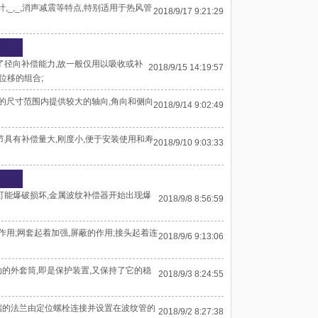
,_,_,消声减震等特点,特别适用于热风管
2018/9/17 9:21:29
了径向补偿能力,故一般仅用以吸收或补
2018/9/15 14:19:57
位移的组合;
的尺寸范围内提供较大的轴向,角向和侧向
2018/9/14 9:02:49
具有补偿量大,刚度小,便于安装使用和寿
2018/9/10 9:03:33
可能爆破损坏,金属波纹补偿器开始出现爆
2018/9/8 8:56:59
用;网套起着加强,屏蔽的作用;接头起着连
2018/9/6 9:13:06
的外套筒,即是保护装置,又保持了它的稳
2018/9/3 8:24:55
两端的法兰由定位螺栓连接并设置在波纹管的
2018/9/2 8:27:38