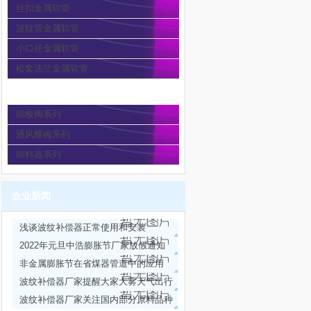
丝扣金属软管
波纹管金属软管
小口径金属软管
松套法兰金属软管
通风蝶阀
插板阀系列
通风蝶阀系列
卸料器系列
企业新闻
浅谈波纹补偿器正常使用和安装
2022年元旦中浩膨胀节厂家放假通知
非金属膨胀节在省煤器管道中的应用
波纹补偿器厂家提醒大家大雾天气出行
注意安全
波纹补偿器厂家关注国内部分原料品种