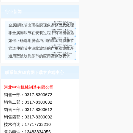
价格走势
行业新闻
金属膨胀节出现拉脱现象的原因及处理
方法
非金属膨胀节在安装过程中有可能会遇
到的问题
如何正确选用脱硫塔用的非金属膨胀节
管道伸缩节中波纹波矩的作用及波纹厚
度的选择
通用型波纹膨胀节的应用及存放要求
联系凯发k8官网下载客户端中心
河北中浩机械制造有限公司
销售一部：0317-8300672
销售二部：0317-8300632
销售三部：0317-8300612
销售四部：0317-8300692
技术咨询：17717733210
售后电话：13483834056