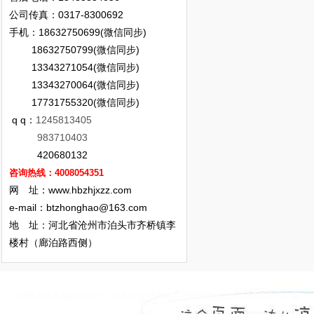
公司传真：0317-8300692
手机：18632750699(微信同步)
18632750799(微信同步)
13343271054(微信同步)
13343270064(微信同步)
17731755320(微信同步)
q q：
1245813405
983710403
420680132
咨询热线：4008054351
网 址：www.hbzhjxzz.com
e-mail：
btzhonghao@163.com
地 址：河北省沧州市泊头市齐桥镇李
楼村（廊泊路西侧）
k8凯发天生赢家的简介
|
凯发k8官网下载客户端中心的文化
|
k8凯发天生赢